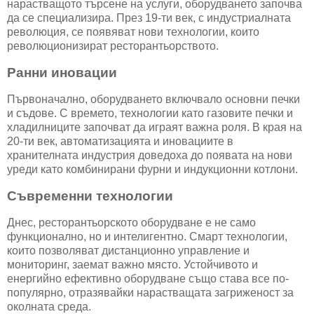
нарастващото търсене на услуги, оборудването започва
да се специализира. През 19-ти век, с индустриалната
революция, се появяват нови технологии, които
революционизират ресторантьорството.
Ранни иновации
Първоначално, оборудването включвало основни печки
и съдове. С времето, технологии като газовите печки и
хладилниците започват да играят важна роля. В края на
20-ти век, автоматизацията и иновациите в
хранителната индустрия доведоха до появата на нови
уреди като комбинирани фурни и индукционни котлони.
Съвременни технологии
Днес, ресторантьорското оборудване е не само
функционално, но и интелигентно. Смарт технологии,
които позволяват дистанционно управление и
мониторинг, заемат важно място. Устойчивото и
енергийно ефективно оборудване също става все по-
популярно, отразявайки нарастващата загриженост за
околната среда.