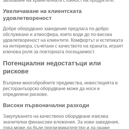
запазване на хранителната стойност на продуктите.
Увеличаване на клиентската
удовлетвореност
Добре оборудвано заведение предлага по-добро
обслужване и атмосфера, което води до по-висока
удовлетвореност на клиентите. Комфортът и естетиката
на интериора, съчетани с качеството на храната, играят
ключова роля за повторната посещаемост.
Потенциални недостатъци или
рискове
Въпреки многобройните предимства, инвестицията в
ресторантьорско оборудване може да носи и
определени рискове.
Високи първоначални разходи
Закупуването на качествено оборудване изисква
значителни финансови вложения. За нови заведения,
това може да бъде предизвикателство и да окаже