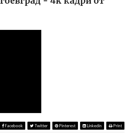
гоевград - 4k кадри от
Facebook
Twitter
Pinterest
Linkedin
Print