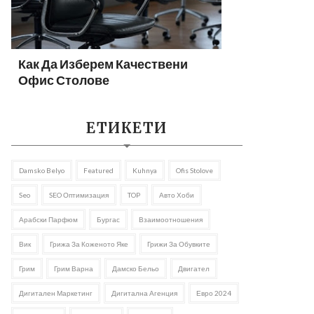
Как Да Изберем Качествени
Офис Столове
ЕТИКЕТИ
Damsko Belyo
Featured
Kuhnya
Ofis Stolove
Seo
SEO Оптимизация
TOP
Авто Хоби
Арабски Парфюм
Бургас
Взаимоотношения
Вик
Грижа За Коженото Яке
Грижи За Обувките
Грим
Грим Варна
Дамско Бельо
Двигател
Дигитален Маркетинг
Дигитална Агенция
Евро 2024