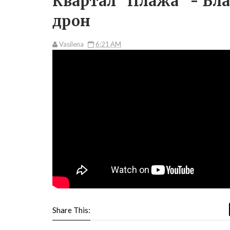
Квартал "Плажа" - Бла
дрон
Vasilena
6:21 AM
Share This: