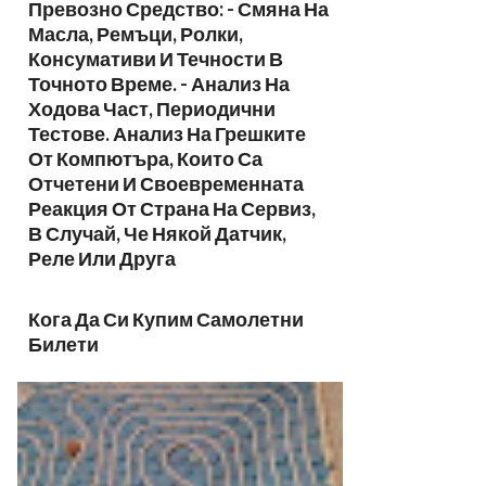
Превозно Средство: - Смяна На
Масла, Ремъци, Ролки,
Консумативи И Течности В
Точното Време. - Анализ На
Ходова Част, Периодични
Тестове. Анализ На Грешките
От Компютъра, Които Са
Отчетени И Своевременната
Реакция От Страна На Сервиз,
В Случай, Че Някой Датчик,
Реле Или Друга
Кога Да Си Купим Самолетни
Билети