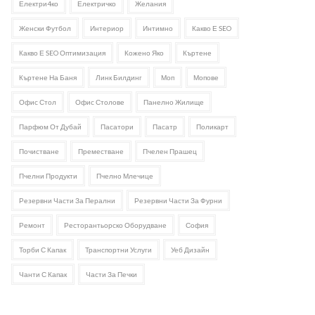
Електри4ко
Електричко
Желания
Женски Футбол
Интериор
Интимно
Какво Е SEO
Какво Е SEO Оптимизация
Кожено Яко
Къртене
Къртене На Баня
Линк Билдинг
Моп
Мопове
Офис Стол
Офис Столове
Панелно Жилище
Парфюм От Дубай
Пасатори
Пасатр
Поликарт
Почистване
Преместване
Пчелен Прашец
Пчелни Продукти
Пчелно Млечице
Резервни Части За Перални
Резервни Части За Фурни
Ремонт
Ресторантьорско Оборудване
София
Торби С Капак
Транспортни Услуги
Уеб Дизайн
Чанти С Капак
Части За Печки